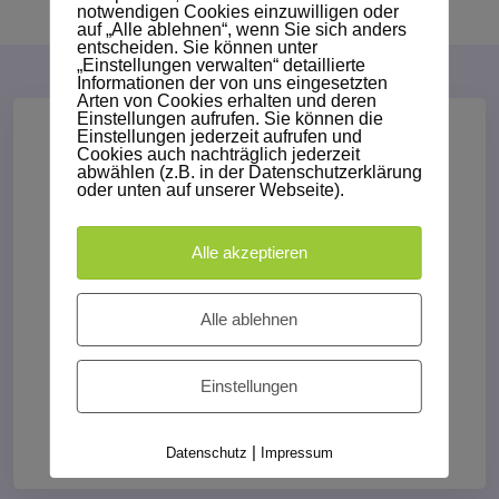
notwendigen Cookies einzuwilligen oder
auf „Alle ablehnen“, wenn Sie sich anders
entscheiden. Sie können unter
„Einstellungen verwalten“ detaillierte
Informationen der von uns eingesetzten
Arten von Cookies erhalten und deren
Einstellungen aufrufen. Sie können die
Einstellungen jederzeit aufrufen und
Cookies auch nachträglich jederzeit
abwählen (z.B. in der Datenschutzerklärung
oder unten auf unserer Webseite).
Alle akzeptieren
Europaweite Abholung
Neben Deutschland sind auch Abholungen Ihrer
Alle ablehnen
Festplatten und Datenträger in Österreich,
Belgien, Frankreich, den Niederlanden,
Einstellungen
Luxemburg und der Schweiz möglich.
Weiter lesen...
|
Datenschutz
Impressum